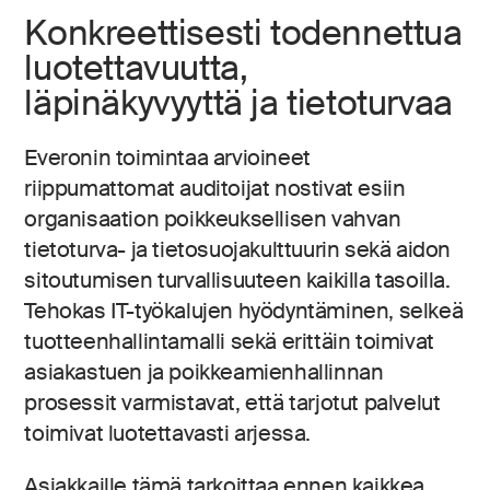
Konkreettisesti todennettua
luotettavuutta,
läpinäkyvyyttä ja tietoturvaa
Everonin toimintaa arvioineet
riippumattomat auditoijat nostivat esiin
organisaation poikkeuksellisen vahvan
tietoturva- ja tietosuojakulttuurin sekä aidon
sitoutumisen turvallisuuteen kaikilla tasoilla.
Tehokas IT-työkalujen hyödyntäminen, selkeä
tuotteenhallintamalli sekä erittäin toimivat
asiakastuen ja poikkeamienhallinnan
prosessit varmistavat, että tarjotut palvelut
toimivat luotettavasti arjessa.
Asiakkaille tämä tarkoittaa ennen kaikkea