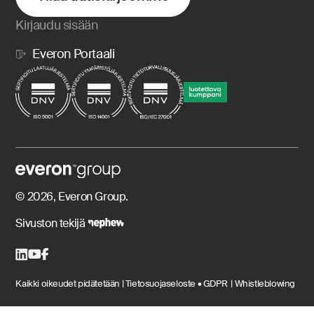
Kirjaudu sisään
Everon Portaali
© 2026, Everon Group.
Sivuston tekijä
Kaikki oikeudet pidätetään |
Tietosuojaseloste • GDPR |
Whistleblowing