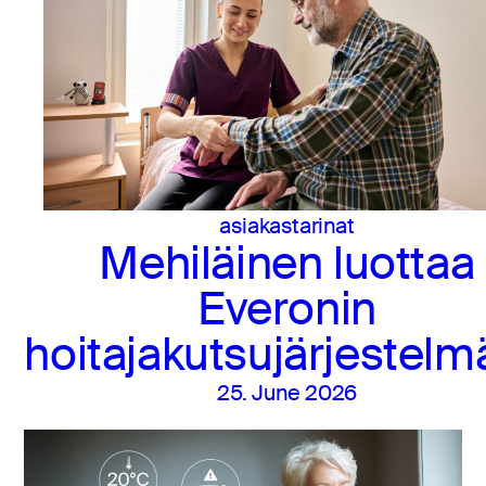
asiakastarinat
Mehiläinen luottaa
Everonin
hoitajakutsujärjestel
25. June 2026