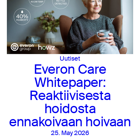
Uutiset
Everon Care
Whitepaper:
Reaktiivisesta
hoidosta
ennakoivaan hoivaan
25. May 2026