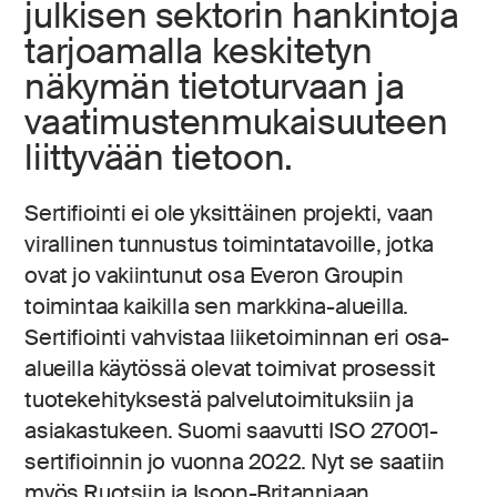
julkisen sektorin hankintoja
tarjoamalla keskitetyn
näkymän tietoturvaan ja
vaatimustenmukaisuuteen
liittyvään tietoon.
Sertifiointi ei ole yksittäinen projekti, vaan
virallinen tunnustus toimintatavoille, jotka
ovat jo vakiintunut osa Everon Groupin
toimintaa kaikilla sen markkina-alueilla.
Sertifiointi vahvistaa liiketoiminnan eri osa-
alueilla käytössä olevat toimivat prosessit
tuotekehityksestä palvelutoimituksiin ja
asiakastukeen. Suomi saavutti ISO 27001-
sertifioinnin jo vuonna 2022. Nyt se saatiin
myös Ruotsiin ja Isoon-Britanniaan.