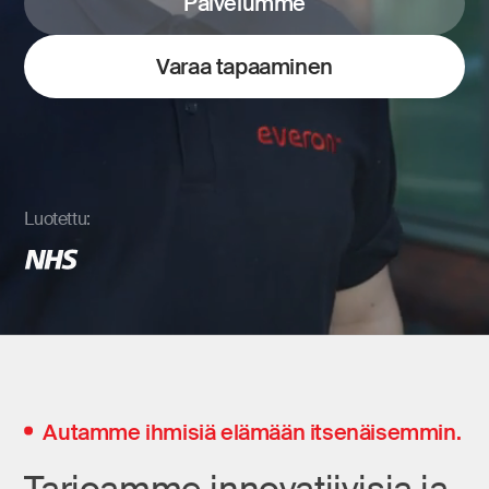
Palvelumme
Varaa tapaaminen
Luotettu:
Autamme ihmisiä elämään itsenäisemmin.
Tarjoamme innovatiivisia ja