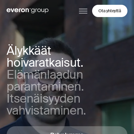
Ota yhteyttä
Älykkäät
hoivaratkaisut.
Elämänlaadun
parantaminen.
Itsenäisyyden
vahvistaminen.