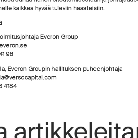
elle kaikkea hyvää tuleviin haasteisiin.
a
 toimitusjohtaja Everon Group
@everon.se
41 96
a, Everon Groupin hallituksen puheenjohtaja
la@versocapital.com
3 4184
a artikkelei