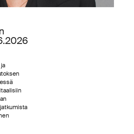
n
.6.2026
ja
uutoksen
yessä
aalisiin
van
 jatkumista
omen