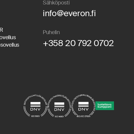
Sähköposti
info@everon.fi
PR
Puhelin
ovellus
+358 20 792 0702
sovellus