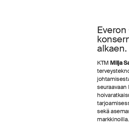
Everon 
konsern
alkaen.
KTM
Milja S
terveystekno
johtamisesta
seuraavaan k
hoivaratkais
tarjoamisess
sekä aseman
markkinoilla.