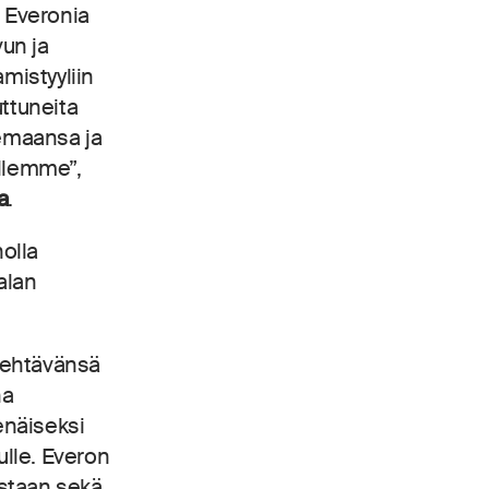
 Everonia
un ja
mistyyliin
ttuneita
semaansa ja
illemme”,
a
.
olla
alan
tehtävänsä
na
enäiseksi
lle. Everon
estaan sekä