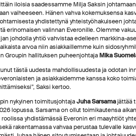
ttäin iloisia saadessamme Milja Saksin johtamaan
aan vaiheeseen. Hänen vahva kokemuksensa kasv
htamisesta yhdistettynä yhteistyöhakuiseen johta
tä erinomaisen valinnan Everonille. Olemme vakuu
Miljan johdolla yhtiö vahvistaa edelleen markkina-a
äaikaista arvoa niin asiakkaillemme kuin sidosryhm
n Groupin hallituksen puheenjohtaja
Mika Suomel
unut tästä uudesta mahdollisuudesta ja odotan inn
 everonlaisten ja asiakkaidemme kanssa koko toimi
ittämiseksi”, Saksi kertoo.
pin nykyinen toimitusjohtaja
Juha Sarsama
jättää 
026 lopussa. Sarsama on ollut toimikautensa aika
roolissa yhdistämässä Everonin eri maayhtiöt yht
sekä rakentamassa vahvaa perustaa tulevalle kasvu
imästi Juhaa hänen sitoutumisestaan ja johtajuud