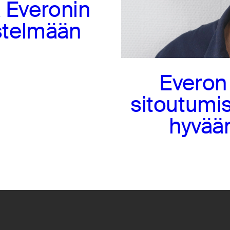
a Everonin
estelmään
Everon
sitoutumis
hyvään