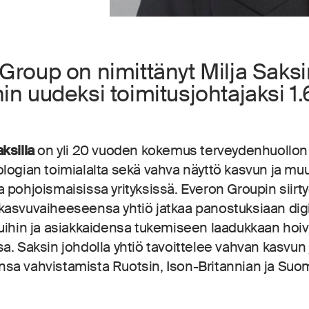
Group on nimittänyt Milja Saksi
in uudeksi toimitusjohtajaksi 1
aksilla
on yli 20 vuoden kokemus terveydenhuollon 
logian toimialalta sekä vahva näyttö kasvun ja m
 pohjoismaisissa yrityksissä. Everon Groupin siirt
asvuvaiheeseensa yhtiö jatkaa panostuksiaan digit
uihin ja asiakkaidensa tukemiseen laadukkaan hoi
a. Saksin johdolla yhtiö tavoittelee vahvan kasvun
sa vahvistamista Ruotsin, Ison-Britannian ja Su