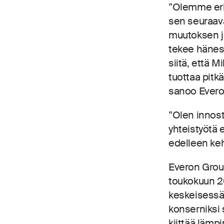
”Olemme eri
sen seuraav
muutoksen jo
tekee hänes
siitä, että 
tuottaa pitk
sanoo Evero
”Olen innost
yhteistyötä
edelleen keh
Everon Grou
toukokuun 2
keskeisessä 
konserniksi 
kiittää lämp