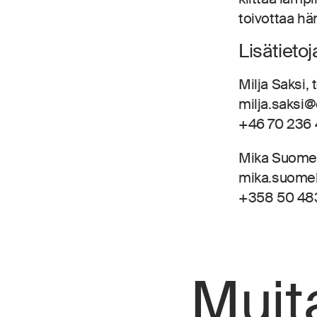
toivottaa hän
Lisätietoj
Milja Saksi,
milja.saksi
+46 70 236 
Mika Suomel
mika.suome
+358 50 48
Muit