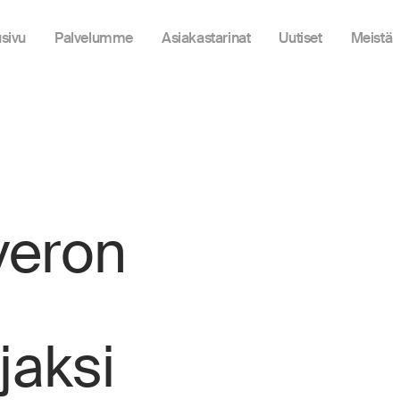
usivu
Palvelumme
Asiakastarinat
Uutiset
Meistä
veron
jaksi