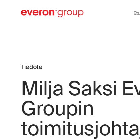
Et
Tiedote
Milja Saksi E
Groupin
toimitusjohta