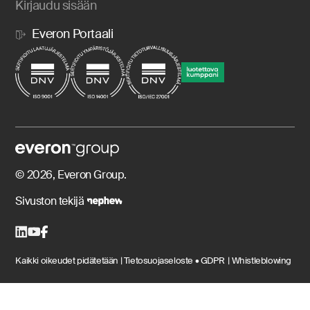
Kirjaudu sisään
Everon Portaali
© 2026, Everon Group.
Sivuston tekijä
Kaikki oikeudet pidätetään |
Tietosuojaseloste • GDPR |
Whistleblowing